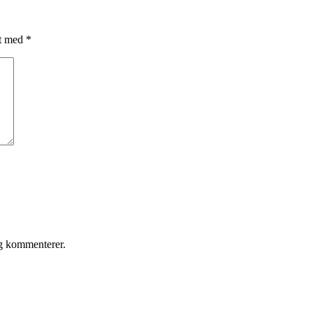
et med
*
eg kommenterer.