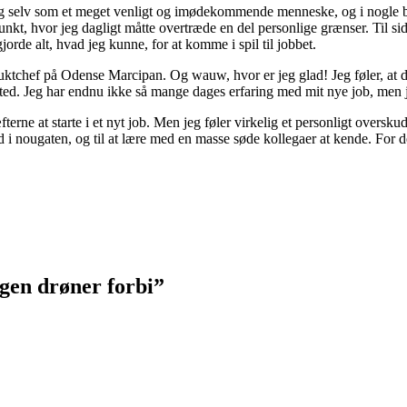
 mig selv som et meget venligt og imødekommende menneske, og i nogl
unkt, hvor jeg dagligt måtte overtræde en del personlige grænser. Til si
orde alt, hvad jeg kunne, for at komme i spil til jobbet.
duktchef på Odense Marcipan. Og wauw, hvor er jeg glad! Jeg føler, at de
sted. Jeg har endnu ikke så mange dages erfaring med mit nye job, men jeg 
e at starte i et nyt job. Men jeg føler virkelig et personligt overskud,
d i nougaten, og til at lære med en masse søde kollegaer at kende. For de
gen drøner forbi
”