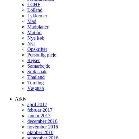
LCHF
Lolland
Lykken er
Mad
Madplaner
Motion
Nye køb
Nyt
Opskrifter
Personlig pleje
Rejser
Samarbejde
Snik snak
Thailand
Tumling
Vægttab
Arkiv
april 2017
februar 2017
januar 2017
december 2016
november 2016
oktober 2016
september 2016