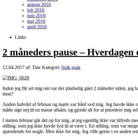
august 2016
juli 2016
juni 2016
maj 2016
april 2016
Links
2 måneders pause – Hverdagen 
12.04.2017
af: Tine
Kategori:
Snik snak
Inden jeg fik set mig om var der pludselig gået 2 måneder siden, jeg
mon?
Anden halvdel af februar og marts var hård ved mig. Jeg havde ikke o
måtte sige nej til en masse aftaler, og gjorde alt for at prioritere mig s
I starten februar gik det op for mig, at jeg egentlig ikke var tilfreds 
stilling, som jeg ikke havde lyst til at være i. En stilling, som var meg
spændende for nogle. Men ikke for mig. Jeg ville gerne i en anden ret