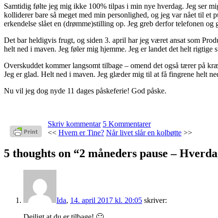
Samtidig følte jeg mig ikke 100% tilpas i min nye hverdag. Jeg ser
kolliderer bare så meget med min personlighed, og jeg var nået til et p
erkendelse slået en (drømme)stilling op. Jeg greb derfor telefonen og gj
Det bar heldigvis frugt, og siden 3. april har jeg været ansat som Pro
helt ned i maven. Jeg føler mig hjemme. Jeg er landet det helt rigtige 
Overskuddet kommer langsomt tilbage – omend det også tærer på kræftern
Jeg er glad. Helt ned i maven. Jeg glæder mig til at få fingrene helt ne
Nu vil jeg dog nyde 11 dages påskeferie! God påske.
Skriv kommentar
5 Kommentarer
<<
Hvem er Tine?
Når livet slår en kolbøtte
>>
5 thoughts on “
2 måneders pause – Hverda
Ida
,
14. april 2017 kl. 20:05
skriver:
Dejligt at du er tilbage! 🙂