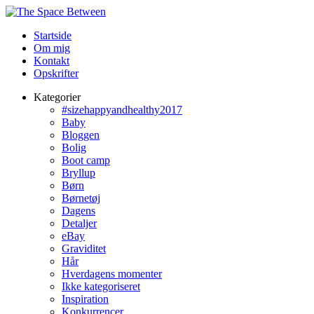
Startside
Om mig
Kontakt
Opskrifter
Kategorier
#sizehappyandhealthy2017
Baby
Bloggen
Bolig
Boot camp
Bryllup
Børn
Børnetøj
Dagens
Detaljer
eBay
Graviditet
Hår
Hverdagens momenter
Ikke kategoriseret
Inspiration
Konkurrencer