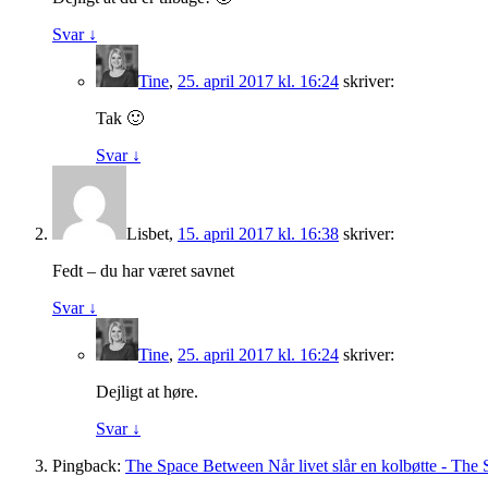
Svar
↓
Tine
,
25. april 2017 kl. 16:24
skriver:
Tak 🙂
Svar
↓
Lisbet
,
15. april 2017 kl. 16:38
skriver:
Fedt – du har været savnet
Svar
↓
Tine
,
25. april 2017 kl. 16:24
skriver:
Dejligt at høre.
Svar
↓
Pingback:
The Space Between Når livet slår en kolbøtte - The