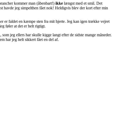
e brancher kommer man (åbenbart!)
ikke
længst med et smil. Det
dst havde jeg simpelthen fået nok! Heldigvis blev der kort efter min
r er faldet en kæmpe sten fra mit hjerte. Jeg kan igen trække vejret
føler at det er helt rigtigt.
 som jeg ellers har skulle kigge langt efter de sidste mange måneder.
m har jeg helt sikkert fået en del af.