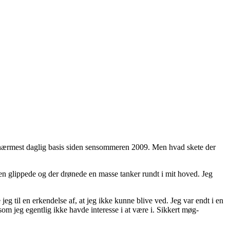
på nærmest daglig basis siden sensommeren 2009. Men hvad skete der
en glippede og der drønede en masse tanker rundt i mit hoved. Jeg
jeg til en erkendelse af, at jeg ikke kunne blive ved. Jeg var endt i en
, som jeg egentlig ikke havde interesse i at være i. Sikkert møg-