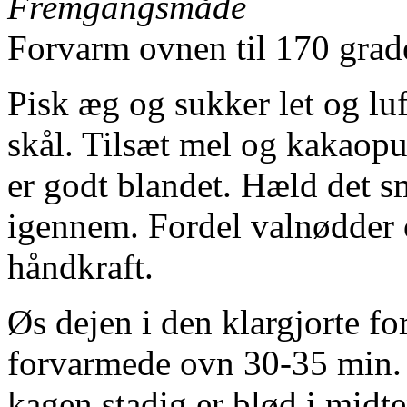
Fremgangsmåde
Forvarm ovnen til 170 grad
Pisk æg og sukker let og luf
skål. Tilsæt mel og kakaopul
er godt blandet. Hæld det s
igennem. Fordel valnødder 
håndkraft.
Øs dejen i den klargjorte f
forvarmede ovn 30-35 min. e
kagen stadig er blød i midte