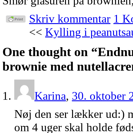
Smør glasuren på brownien, 
Skriv kommentar
1 K
<<
Kylling i peanuts
One thought on “
Endnu
brownie med nutellacr
Karina
,
30. oktober 
Nøj den ser lækker ud:)
om 4 uger skal holde fød