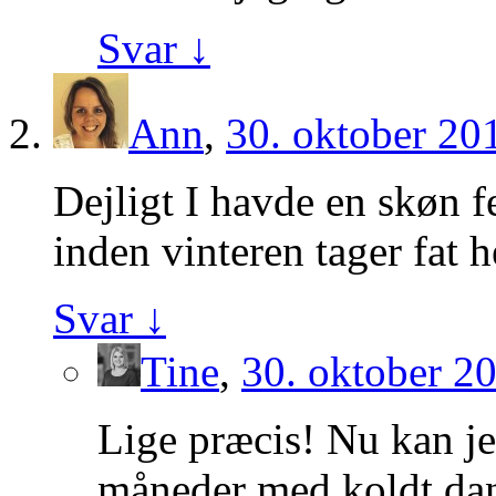
Svar
↓
Ann
,
30. oktober 20
Dejligt I havde en skøn f
inden vinteren tager fat 
Svar
↓
Tine
,
30. oktober 20
Lige præcis! Nu kan je
måneder med koldt dan