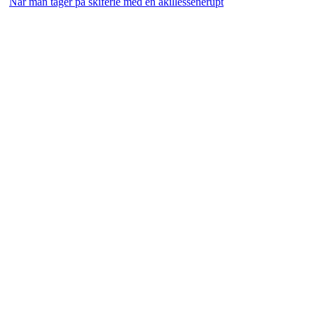
Når man tager på skiferie med en akillessenerupt