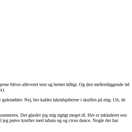
gerne bliver afleveret sent og hentet tidligt. Og den mellemliggende tid
x).
ke gulerødder. Nej, her kalder lakridspiberne i skuffen på mig. Uh, de
sommeren. Det glæder jeg mig rigtigt meget til. Her er inkluderet een
skal jeg prøve kræfter med tabata og og cross dance. Nogle der har