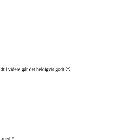
il videre går det heldigvis godt 🙂
et med
*