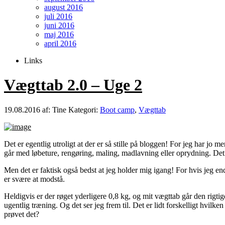
august 2016
juli 2016
juni 2016
maj 2016
april 2016
Links
Vægttab 2.0 – Uge 2
19.08.2016
af: Tine
Kategori:
Boot camp
,
Vægttab
Det er egentlig utroligt at der er så stille på bloggen! For jeg har jo
går med løbeture, rengøring, maling, madlavning eller oprydning. Det e
Men det er faktisk også bedst at jeg holder mig igang! For hvis jeg end
er svære at modstå.
Heldigvis er der røget yderligere 0,8 kg, og mit vægttab går den rigti
ugentlig træning. Og det ser jeg frem til. Det er lidt forskelligt hvilk
prøvet det?