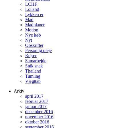
LCHF
Lolland
Lykken er
Mad
Madplaner
Motion
Nye køb
Nyt
Opskrifter
Personlig pleje
Rejser
Samarbejde
Snik snak
Thailand
Tumling
Vægttab
Arkiv
april 2017
februar 2017
januar 2017
december 2016
november 2016
oktober 2016
september 2016