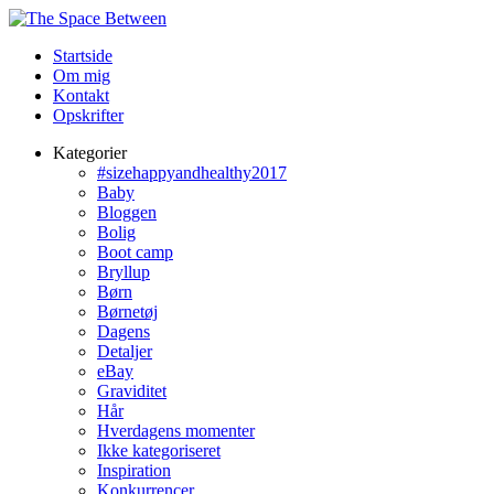
Startside
Om mig
Kontakt
Opskrifter
Kategorier
#sizehappyandhealthy2017
Baby
Bloggen
Bolig
Boot camp
Bryllup
Børn
Børnetøj
Dagens
Detaljer
eBay
Graviditet
Hår
Hverdagens momenter
Ikke kategoriseret
Inspiration
Konkurrencer