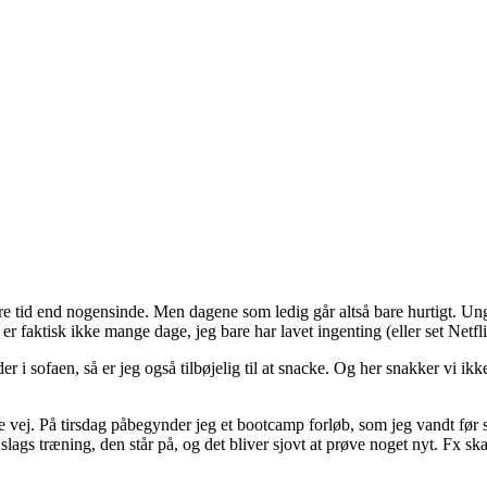
 mere tid end nogensinde. Men dagene som ledig går altså bare hurtigt. Un
r faktisk ikke mange dage, jeg bare har lavet ingenting (eller set Netfli
er i sofaen, så er jeg også tilbøjelig til at snacke. Og her snakker vi ik
ge vej. På tirsdag påbegynder jeg et bootcamp forløb, som jeg vandt før 
en slags træning, den står på, og det bliver sjovt at prøve noget nyt. Fx 