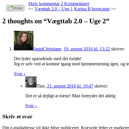
Skriv kommentar
2 Kommentarer
<<
Vægttab 2.0 – Uge 1
Karina B bootcamp
>>
2 thoughts on “
Vægttab 2.0 – Uge 2
”
JanniChristiane
,
19. august 2016 kl. 13:22
skriver:
Det lyder spændende med det forløb!
Jeg er selv ved at komme igang med hjemmetræning igen, og indt
Svar
↓
Tine
,
21. august 2016 kl. 19:47
skriver:
Det er så dejligt at træne! Man fortryder det aldrig
Svar
↓
Skriv et svar
Din e-mailadresse vil ikke blive publiceret.
Krævede felter er marker