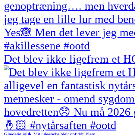
Det blev ikke ligefrem et H
Glædelig jul🎄 Mit juleønske blev opfyldt. Nem