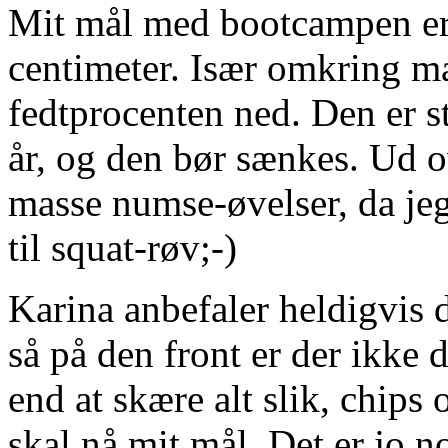
Mit mål med bootcampen er 
centimeter. Især omkring m
fedtprocenten ned. Den er st
år, og den bør sænkes. Ud ov
masse numse-øvelser, da jeg
til squat-røv;-)
Karina anbefaler heldigvis de
så på den front er der ikke 
end at skære alt slik, chips 
skal nå mit mål. Det er jo n