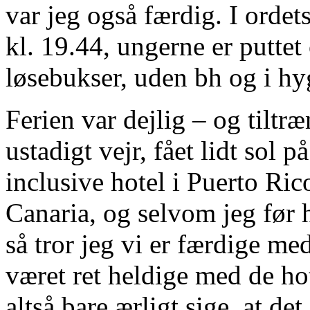
var jeg også færdig. I ordet
kl. 19.44, ungerne er puttet 
løsebukser, uden bh og i h
Ferien var dejlig – og tiltræ
ustadigt vejr, fået lidt sol 
inclusive hotel i Puerto Ric
Canaria, og selvom jeg før h
så tror jeg vi er færdige med
været ret heldige med de hot
altså bare ærligt sige, at d