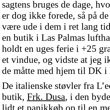
sagtens bruges de dage, hvo
er dog ikke forede, så på de
være ude i dem i ret lang ti
en butik i Las Palmas lufth
holdt en uges ferie i +25 g
et vindue, og vidste at jeg
de måtte med hjem til DK i
De italienske støvler fra L’
butik,
Frk. Dusa
, i den byd
lidt et panikkøb op til en m