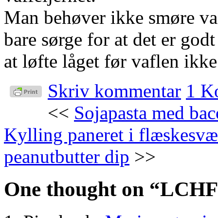
Man behøver ikke smøre vaf
bare sørge for at det er go
at løfte låget før vaflen ikk
Skriv kommentar
1 K
<<
Sojapasta med baco
Kylling paneret i flæskes
peanutbutter dip
>>
One thought on “
LCHF 