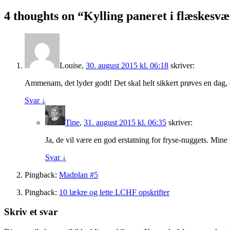
4 thoughts on “
Kylling paneret i flæskesv
Louise
,
30. august 2015 kl. 06:18
skriver:
Ammenam, det lyder godt! Det skal helt sikkert prøves en dag, d
Svar
↓
Tine
,
31. august 2015 kl. 06:35
skriver:
Ja, de vil være en god erstatning for fryse-nuggets. Mine u
Svar
↓
Pingback:
Madplan #5
Pingback:
10 lækre og lette LCHF opskrifter
Skriv et svar