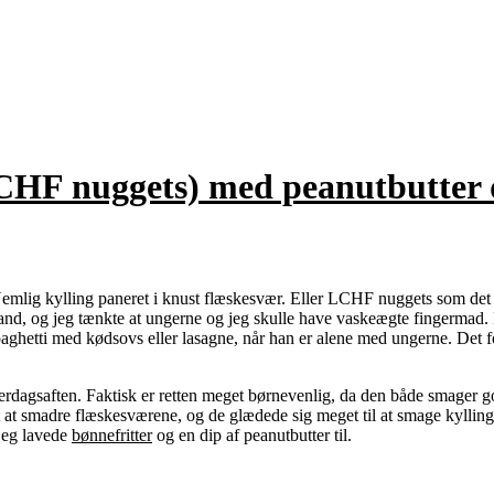
LCHF nuggets) med peanutbutter 
mlig kylling paneret i knust flæskesvær. Eller LCHF nuggets som det jo 
nd, og jeg tænkte at ungerne og jeg skulle have vaskeægte fingermad. De
aghetti med kødsovs eller lasagne, når han er alene med ungerne. Det fo
erdagsaften. Faktisk er retten meget børnevenlig, da den både smager 
it at smadre flæskesværene, og de glædede sig meget til at smage kyllin
 jeg lavede
bønnefritter
og en dip af peanutbutter til.