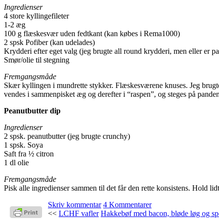
Ingredienser
4 store kyllingefileter
1-2 æg
100 g flæskesvær uden fedtkant (kan købes i Rema1000)
2 spsk Pofiber (kan udelades)
Krydderi efter eget valg (jeg brugte all round krydderi, men eller er pa
Smør/olie til stegning
Fremgangsmåde
Skær kyllingen i mundrette stykker. Flæskesværene knuses. Jeg brugte
vendes i sammenpisket æg og derefter i “raspen”, og steges på panden 
Peanutbutter dip
Ingredienser
2 spsk. peanutbutter (jeg brugte crunchy)
1 spsk. Soya
Saft fra ½ citron
1 dl olie
Fremgangsmåde
Pisk alle ingredienser sammen til det får den rette konsistens. Hold lidt 
Skriv kommentar
4 Kommentarer
<<
LCHF vafler
Hakkebøf med bacon, bløde løg og sp