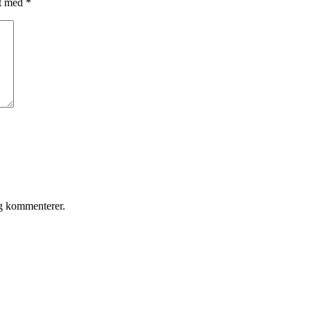
et med
*
eg kommenterer.