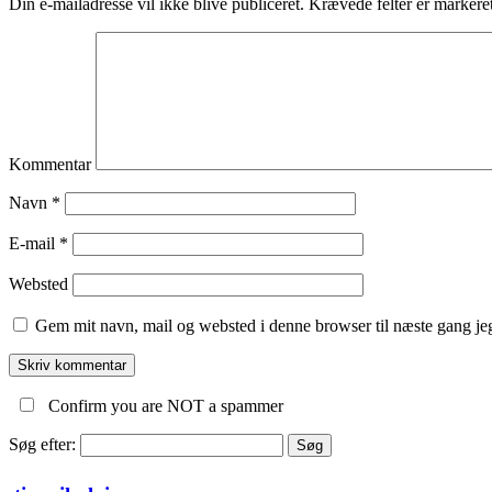
Din e-mailadresse vil ikke blive publiceret.
Krævede felter er marker
Kommentar
Navn
*
E-mail
*
Websted
Gem mit navn, mail og websted i denne browser til næste gang j
Confirm you are NOT a spammer
Søg efter: