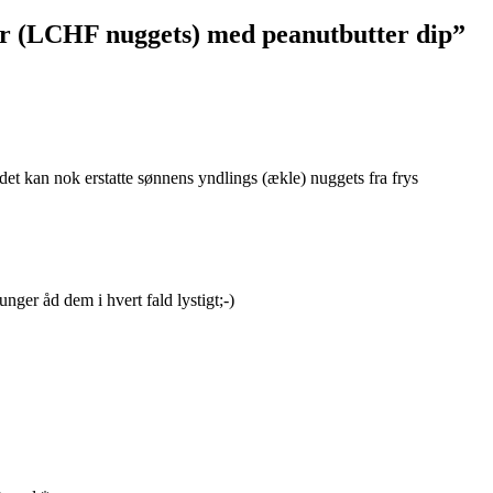
ær (LCHF nuggets) med peanutbutter dip
”
et kan nok erstatte sønnens yndlings (ækle) nuggets fra frys
nger åd dem i hvert fald lystigt;-)