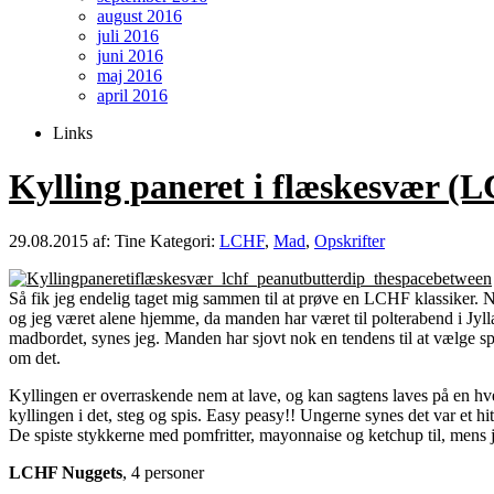
august 2016
juli 2016
juni 2016
maj 2016
april 2016
Links
Kylling paneret i flæskesvær (
29.08.2015
af: Tine
Kategori:
LCHF
,
Mad
,
Opskrifter
Så fik jeg endelig taget mig sammen til at prøve en LCHF klassiker. Ne
og jeg været alene hjemme, da manden har været til polterabend i Jylla
madbordet, synes jeg. Manden har sjovt nok en tendens til at vælge sp
om det.
Kyllingen er overraskende nem at lave, og kan sagtens laves på en hv
kyllingen i det, steg og spis. Easy peasy!! Ungerne synes det var et h
De spiste stykkerne med pomfritter, mayonnaise og ketchup til, mens
LCHF Nuggets
, 4 personer