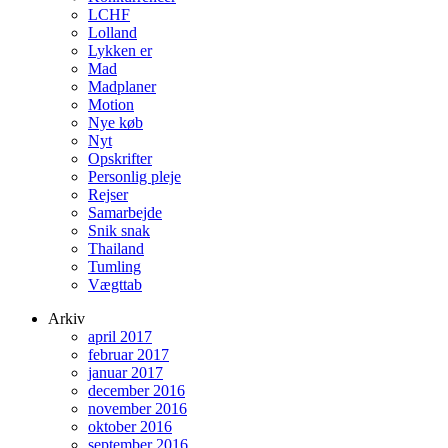
LCHF
Lolland
Lykken er
Mad
Madplaner
Motion
Nye køb
Nyt
Opskrifter
Personlig pleje
Rejser
Samarbejde
Snik snak
Thailand
Tumling
Vægttab
Arkiv
april 2017
februar 2017
januar 2017
december 2016
november 2016
oktober 2016
september 2016