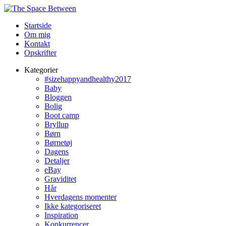
Startside
Om mig
Kontakt
Opskrifter
Kategorier
#sizehappyandhealthy2017
Baby
Bloggen
Bolig
Boot camp
Bryllup
Børn
Børnetøj
Dagens
Detaljer
eBay
Graviditet
Hår
Hverdagens momenter
Ikke kategoriseret
Inspiration
Konkurrencer