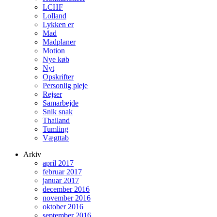
LCHF
Lolland
Lykken er
Mad
Madplaner
Motion
Nye køb
Nyt
Opskrifter
Personlig pleje
Rejser
Samarbejde
Snik snak
Thailand
Tumling
Vægttab
Arkiv
april 2017
februar 2017
januar 2017
december 2016
november 2016
oktober 2016
september 2016