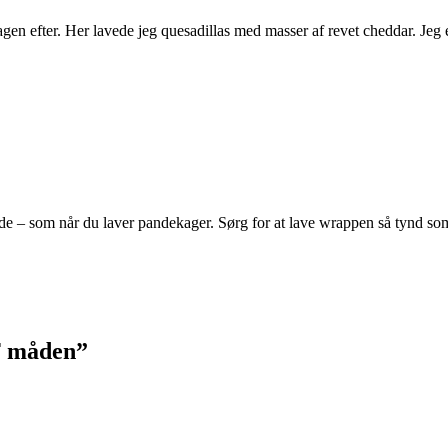
en dagen efter. Her lavede jeg quesadillas med masser af revet chedda
e – som når du laver pandekager. Sørg for at lave wrappen så tynd som
F måden
”