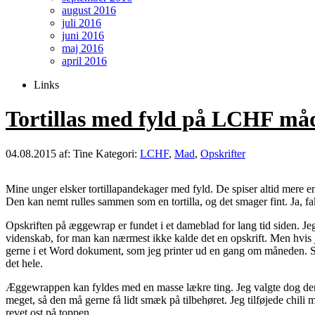
august 2016
juli 2016
juni 2016
maj 2016
april 2016
Links
Tortillas med fyld på LCHF må
04.08.2015
af: Tine
Kategori:
LCHF
,
Mad
,
Opskrifter
Mine unger elsker tortillapandekager med fyld. De spiser altid mere end
Den kan nemt rulles sammen som en tortilla, og det smager fint. Ja, fak
Opskriften på æggewrap er fundet i et dameblad for lang tid siden. Je
videnskab, for man kan nærmest ikke kalde det en opskrift. Men hvis je
gerne i et Word dokument, som jeg printer ud en gang om måneden. Så k
det hele.
Æggewrappen kan fyldes med en masse lækre ting. Jeg valgte dog den 
meget, så den må gerne få lidt smæk på tilbehøret. Jeg tilføjede chili m
revet ost på toppen.