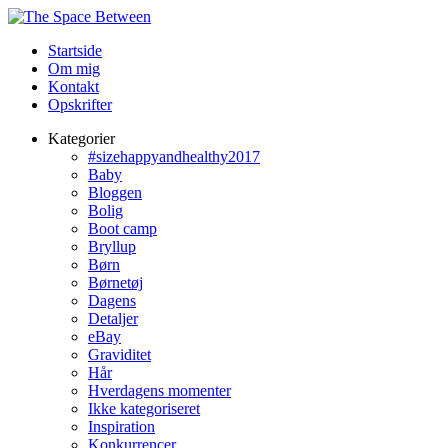
Startside
Om mig
Kontakt
Opskrifter
Kategorier
#sizehappyandhealthy2017
Baby
Bloggen
Bolig
Boot camp
Bryllup
Børn
Børnetøj
Dagens
Detaljer
eBay
Graviditet
Hår
Hverdagens momenter
Ikke kategoriseret
Inspiration
Konkurrencer