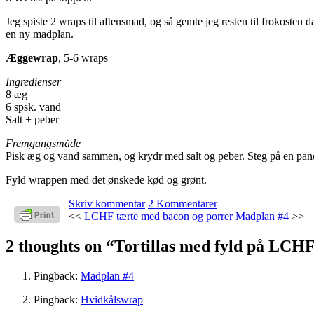
Jeg spiste 2 wraps til aftensmad, og så gemte jeg resten til frokost
en ny madplan.
Æggewrap
, 5-6 wraps
Ingredienser
8 æg
6 spsk. vand
Salt + peber
Fremgangsmåde
Pisk æg og vand sammen, og krydr med salt og peber. Steg på en pand
Fyld wrappen med det ønskede kød og grønt.
Skriv kommentar
2 Kommentarer
<<
LCHF tærte med bacon og porrer
Madplan #4
>>
2 thoughts on “
Tortillas med fyld på LCH
Pingback:
Madplan #4
Pingback:
Hvidkålswrap