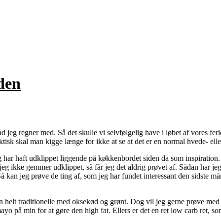
den
 jeg regner med. Så det skulle vi selvfølgelig have i løbet af vores feri
tisk skal man kigge længe for ikke at se at det er en normal hvede- eller
g har haft udklippet liggende på køkkenbordet siden da som inspiration.
g ikke gemmer udklippet, så får jeg det aldrig prøvet af. Sådan har jeg
an jeg prøve de ting af, som jeg har fundet interessant den sidste måne
helt traditionelle med oksekød og grønt. Dog vil jeg gerne prøve med 
ayo på min for at gøre den high fat. Ellers er det en ret low carb ret, s