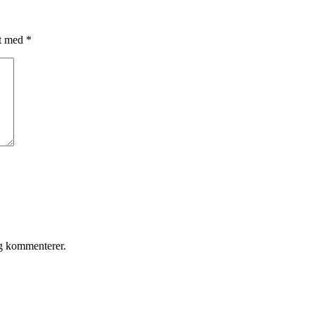
et med
*
eg kommenterer.