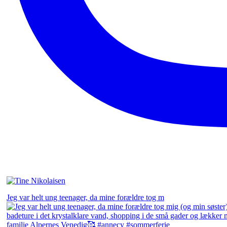
Jeg var helt ung teenager, da mine forældre tog m