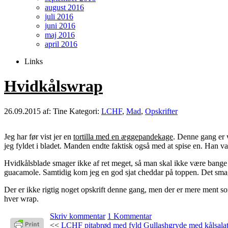
august 2016
juli 2016
juni 2016
maj 2016
april 2016
Links
Hvidkålswrap
26.09.2015
af: Tine
Kategori:
LCHF
,
Mad
,
Opskrifter
Jeg har før vist jer en
tortilla med en æggepandekage
. Denne gang er w
jeg fyldet i bladet. Manden endte faktisk også med at spise en. Han 
Hvidkålsblade smager ikke af ret meget, så man skal ikke være bange 
guacamole. Samtidig kom jeg en god sjat cheddar på toppen. Det sma
Der er ikke rigtig noget opskrift denne gang, men der er mere ment so
hver wrap.
Skriv kommentar
1 Kommentar
<<
LCHF pitabrød med fyld
Gullashgryde med kålsal