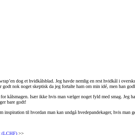
rap’en dog et hvidkålsblad. Jeg havde nemlig en rest hvidkål i overskud,
var godt nok noget skeptisk da jeg fortalte ham om min idé, men han go
for kålsmagen. Især ikke hvis man vælger noget fyld med smag. Jeg hav
ger bare godt!
m inspiration til hvordan man kan undgå hvedepandekager, hvis man gern
at (LCHF)
>>