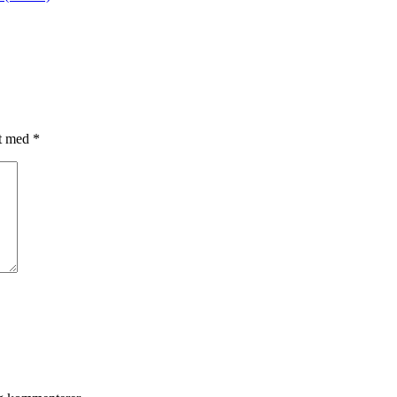
et med
*