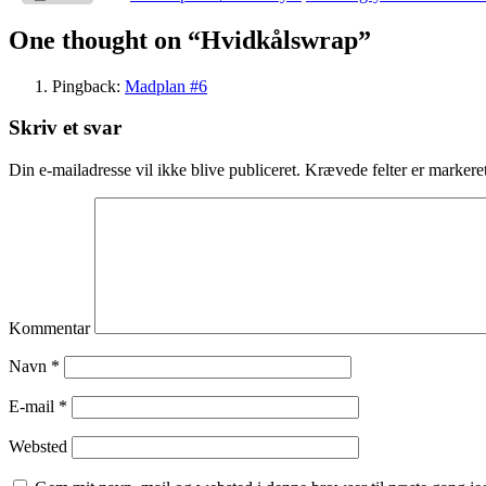
One thought on “
Hvidkålswrap
”
Pingback:
Madplan #6
Skriv et svar
Din e-mailadresse vil ikke blive publiceret.
Krævede felter er marker
Kommentar
Navn
*
E-mail
*
Websted