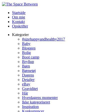
Startside
Om mig
Kontakt
Opskrifter
Kategorier
#sizehappyandhealthy2017
Baby
Bloggen
Bolig
Boot camp
Bryllup
Børn
Børnetøj
Dagens
Detaljer
eBay
Graviditet
Hår
Hverdagens momenter
Ikke kategoriseret
Inspiration
Konkurrencer