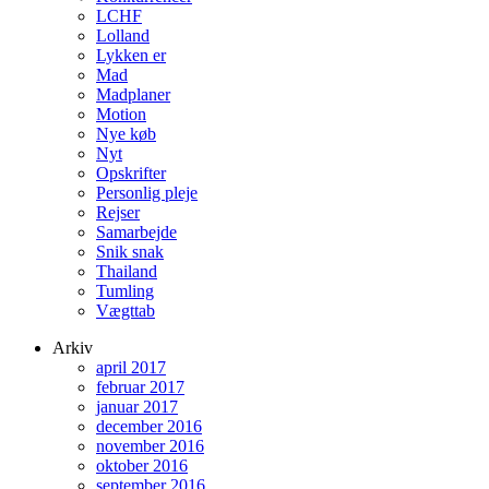
LCHF
Lolland
Lykken er
Mad
Madplaner
Motion
Nye køb
Nyt
Opskrifter
Personlig pleje
Rejser
Samarbejde
Snik snak
Thailand
Tumling
Vægttab
Arkiv
april 2017
februar 2017
januar 2017
december 2016
november 2016
oktober 2016
september 2016