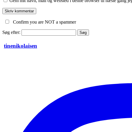
Gem mit navn, mail og websted i denne browser til næste gang j
Confirm you are NOT a spammer
Søg efter:
tinenikolaisen