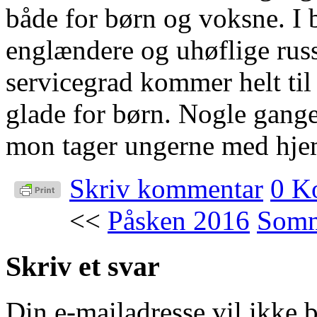
både for børn og voksne. I 
englændere og uhøflige russe
servicegrad kommer helt til
glade for børn. Nogle gang
mon tager ungerne med hje
Skriv kommentar
0 K
<<
Påsken 2016
Somm
Skriv et svar
Din e-mailadresse vil ikke b