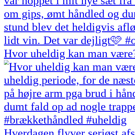
Hvor uheldig kan man være?
Hverdagen flyver seriøst afs