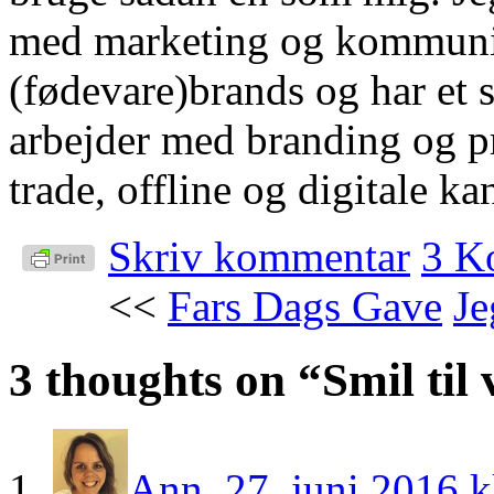
med marketing og kommunik
(fødevare)brands og har et 
arbejder med branding og p
trade, offline og digitale kan
Skriv kommentar
3 K
<<
Fars Dags Gave
Je
3 thoughts on “
Smil til
Ann
,
27. juni 2016 k