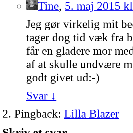
Tine
,
5. maj 2015 kl
Jeg gør virkelig mit be
tager dog tid væk fra b
får en gladere mor me
af at skulle undvære m
godt givet ud:-)
Svar
↓
Pingback:
Lilla Blazer
Skriv et svar