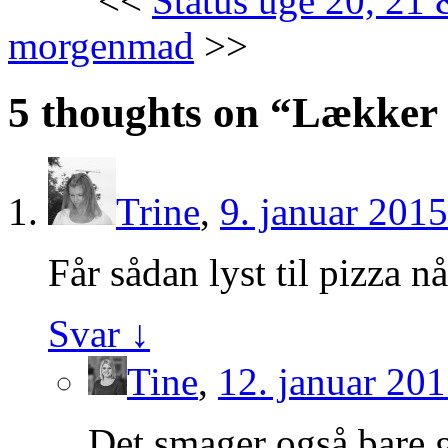
<<
Status uge 20, 21
morgenmad
>>
5 thoughts on “
Lækker 
Trine
,
9. januar 2015
Får sådan lyst til pizza nå
Svar
↓
Tine
,
12. januar 201
Det smager også bare g