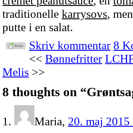
cremet peanutsauce
, en
tom
traditionelle
karrysovs
, men
putte i en salat.
Skriv kommentar
8 K
<<
Bønnefritter
LCHF
Melis
>>
8 thoughts on “
Grøntsa
Maria
,
20. maj 2015 