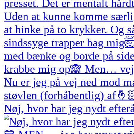
Nøj, hvor har jeg nydt efter