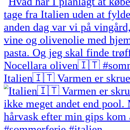
Italien🇮🇹 Varmen er skruet