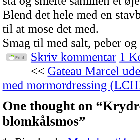
stå og smelte sammen et øje
Blend det hele med en stavbl
til at mose det med.
Smag til med salt, peber og
Skriv kommentar
1 K
<<
Gateau Marcel ud
med mormordressing (LCH
One thought on “
Krydre
blomkålsmos
”