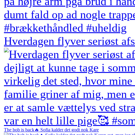
Hverdagen flyver seriøst afs
The bob is back🔥 Sofia kalder det godt nok Kare