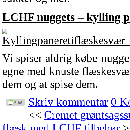
LCHF nuggets – kylling p
Vi spiser aldrig købe-nugge
egne med knuste flæskesvær
dem og at spise dem.
Skriv kommentar
0 K
<<
Cremet grøntsagss
flæsk med LCHF tilbehør
>