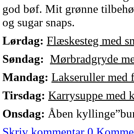
god bøf. Mit grønne tilbehø
og sugar snaps.
Lørdag:
Flæskesteg med sm
Søndag:
Mørbradgryde me
Mandag:
Lakseruller med 
Tirsdag:
Karrysuppe med k
Onsdag:
Åben kyllinge”burg
Skriv kommentar
0 Kommen