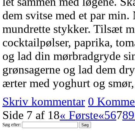
let sammen med løgene. Skæ
dem svitse med et par min.
mundrette stykker. Tilsæt m
cocktailpølser, paprika, tom
og lad din mørbradgryde si
grønsagerne og lad dem dry
ærter med yoghurt og smør, 
Skriv kommentar
0 Kommen
Side 7 af 18
« Første
«
5
6
7
8
9
Søg efter: