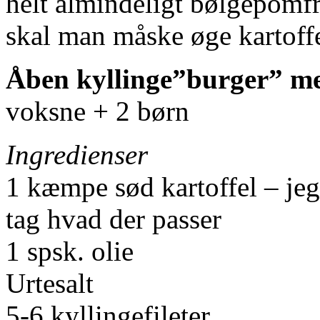
helt almindeligt bølgepomfri
skal man måske øge kartof
Åben kyllinge”burger” med 
voksne + 2 børn
Ingredienser
1 kæmpe sød kartoffel – jeg
tag hvad der passer
1 spsk. olie
Urtesalt
5-6 kyllingefileter